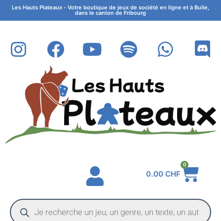
Les Hauts Plateaux - Votre boutique de jeux de société en ligne et à Bulle,
dans le canton de Fribourg
0
0.00
CHF