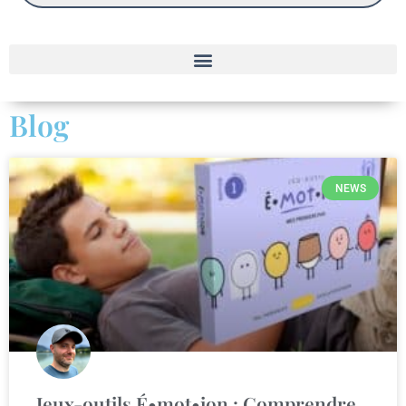
Blog
NEWS
Jeux-outils É•mot•ion : Comprendre,