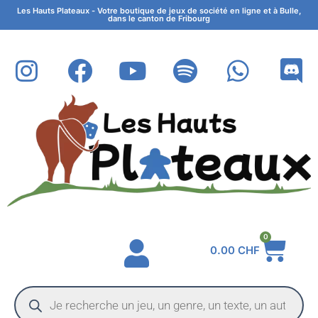
Les Hauts Plateaux - Votre boutique de jeux de société en ligne et à Bulle,
dans le canton de Fribourg
0
0.00
CHF