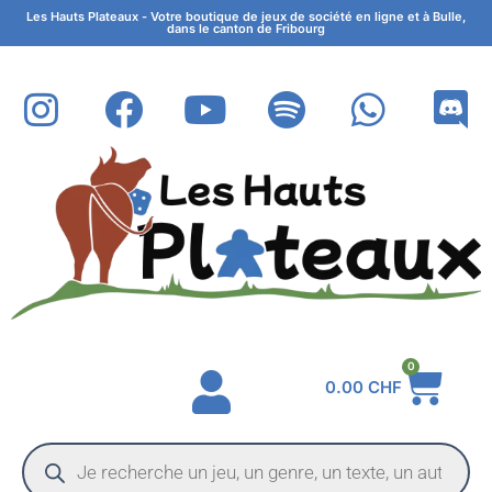
Les Hauts Plateaux - Votre boutique de jeux de société en ligne et à Bulle,
dans le canton de Fribourg
0
0.00
CHF