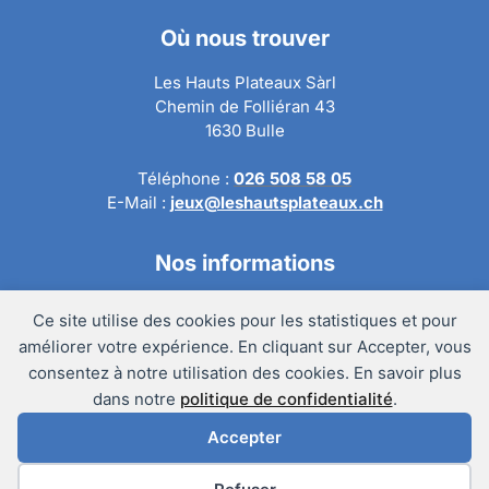
Où nous trouver
Les Hauts Plateaux Sàrl
Chemin de Folliéran 43
1630 Bulle
Téléphone :
026 508 58 05
E-Mail :
jeux@leshautsplateaux.ch
Nos informations
Conditions générales de ventes
Ce site utilise des cookies pour les statistiques et pour
Politique de confidentialité
améliorer votre expérience. En cliquant sur Accepter, vous
Politique de retour
consentez à notre utilisation des cookies. En savoir plus
Mentions légales
dans notre
politique de confidentialité
.
Accepter
@Copyright 2024 – Les Hauts Plateaux Sàrl
Préférences des cookies