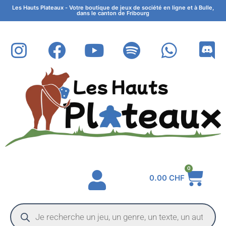
Les Hauts Plateaux - Votre boutique de jeux de société en ligne et à Bulle,
dans le canton de Fribourg
0
0.00
CHF