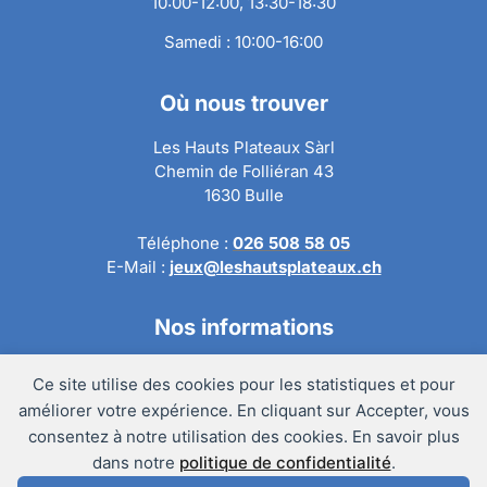
10:00-12:00, 13:30-18:30
Samedi : 10:00-16:00
Où nous trouver
Les Hauts Plateaux Sàrl
Chemin de Folliéran 43
1630 Bulle
Téléphone :
026 508 58 05
E-Mail :
jeux@leshautsplateaux.ch
Nos informations
Conditions générales de ventes
Ce site utilise des cookies pour les statistiques et pour
Politique de confidentialité
améliorer votre expérience. En cliquant sur Accepter, vous
Politique de retour
consentez à notre utilisation des cookies. En savoir plus
Mentions légales
dans notre
politique de confidentialité
.