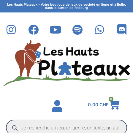
Les Hauts Plateaux - Votre boutique de jeux de société en ligne et à Bulle,
dans le canton de Fribourg
0
0.00
CHF