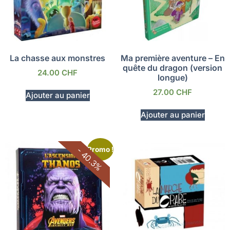
La chasse aux monstres
Ma première aventure – En
quête du dragon (version
24.00
CHF
longue)
27.00
CHF
Ajouter au panier
Ajouter au panier
Promo !
- 40.3%