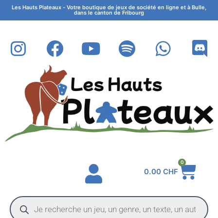
Les Hauts Plateaux - Votre boutique de jeux de société en ligne et à Bulle,
dans le canton de Fribourg
0
0.00
CHF