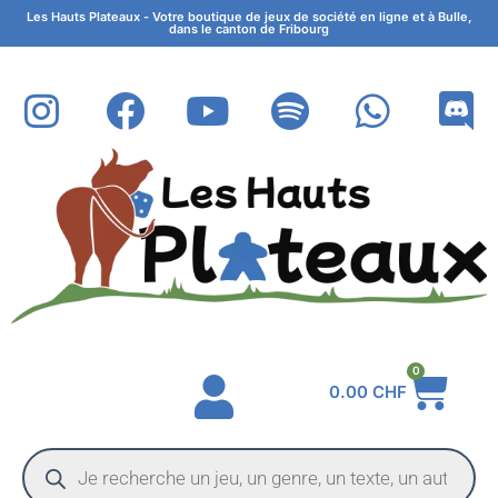
Les Hauts Plateaux - Votre boutique de jeux de société en ligne et à Bulle,
dans le canton de Fribourg
0
0.00
CHF