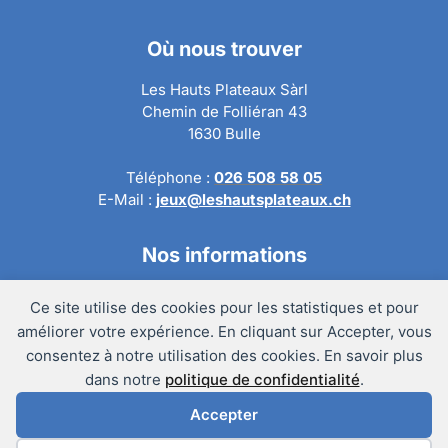
Où nous trouver
Les Hauts Plateaux Sàrl
Chemin de Folliéran 43
1630 Bulle
Téléphone :
026 508 58 05
E-Mail :
jeux@leshautsplateaux.ch
Nos informations
Conditions générales de ventes
Ce site utilise des cookies pour les statistiques et pour
Politique de confidentialité
améliorer votre expérience. En cliquant sur Accepter, vous
Politique de retour
consentez à notre utilisation des cookies. En savoir plus
Mentions légales
dans notre
politique de confidentialité
.
Accepter
@Copyright 2024 – Les Hauts Plateaux Sàrl