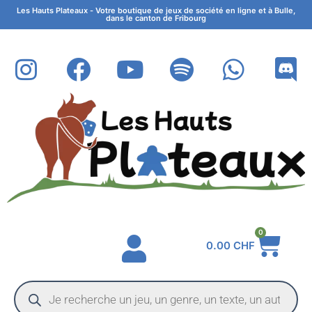
Les Hauts Plateaux - Votre boutique de jeux de société en ligne et à Bulle,
dans le canton de Fribourg
0
0.00
CHF