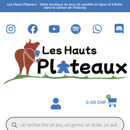
Les Hauts Plateaux - Votre boutique de jeux de société en ligne et à Bulle,
dans le canton de Fribourg
0
0.00
CHF