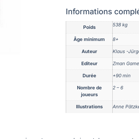
Informations compl
538 kg
Poids
Âge minimum
8+
Auteur
Klaus -Jür
Editeur
Zman Game
Durée
+90 min
Nombre de
2 – 6
joueurs
Illustrations
Anne Pätzk