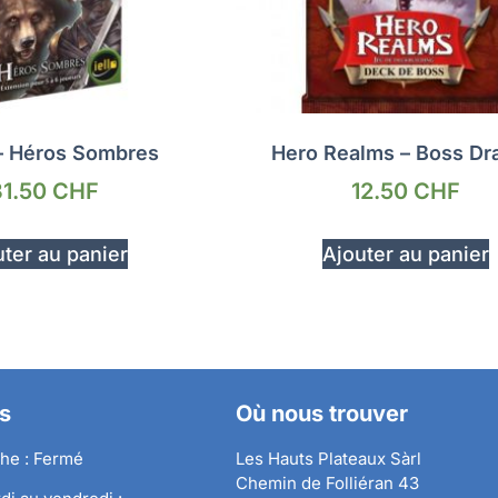
– Héros Sombres
Hero Realms – Boss Dr
31.50
CHF
12.50
CHF
ter au panier
Ajouter au panier
s
Où nous trouver
he : Fermé
Les Hauts Plateaux Sàrl
Chemin de Folliéran 43