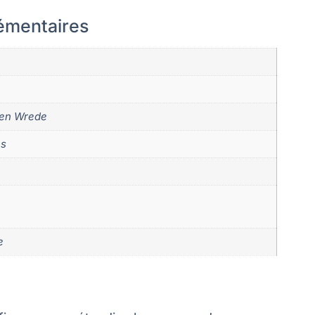
émentaires
gen Wrede
s
e