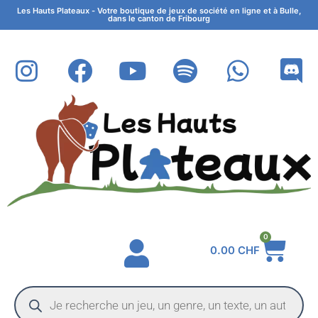
Les Hauts Plateaux - Votre boutique de jeux de société en ligne et à Bulle,
dans le canton de Fribourg
0
0.00
CHF