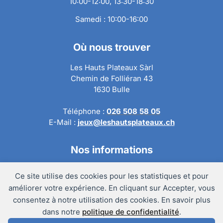
10:00-12:00, 13:30-18:30
Samedi : 10:00-16:00
Où nous trouver
Les Hauts Plateaux Sàrl
Chemin de Folliéran 43
1630 Bulle
Téléphone :
026 508 58 05
E-Mail :
jeux@leshautsplateaux.ch
Nos informations
Conditions générales de ventes
Ce site utilise des cookies pour les statistiques et pour
Politique de confidentialité
améliorer votre expérience. En cliquant sur Accepter, vous
Politique de retour
consentez à notre utilisation des cookies. En savoir plus
Mentions légales
dans notre
politique de confidentialité
.