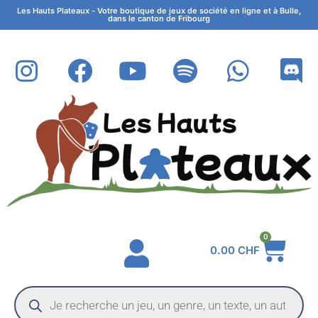
Les Hauts Plateaux - Votre boutique de jeux de société en ligne et à Bulle,
dans le canton de Fribourg
0
0.00
CHF