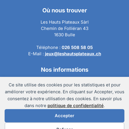
Où nous trouver
Les Hauts Plateaux Sàrl
Chemin de Folliéran 43
1630 Bulle
Téléphone :
026 508 58 05
E-Mail :
jeux@leshautsplateaux.ch
Nos informations
Conditions générales de ventes
Ce site utilise des cookies pour les statistiques et pour
Politique de confidentialité
améliorer votre expérience. En cliquant sur Accepter, vous
Politique de retour
consentez à notre utilisation des cookies. En savoir plus
Mentions légales
dans notre
politique de confidentialité
.
Accepter
@Copyright 2024 – Les Hauts Plateaux Sàrl
Préférences des cookies