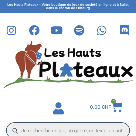
Les Hauts Plateaux - Votre boutique de jeux de société en ligne et à Bulle,
dans le canton de Fribourg
0
0.00
CHF