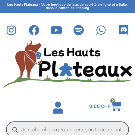
Les Hauts Plateaux - Votre boutique de jeux de société en ligne et à Bulle,
dans le canton de Fribourg
0
0.00
CHF