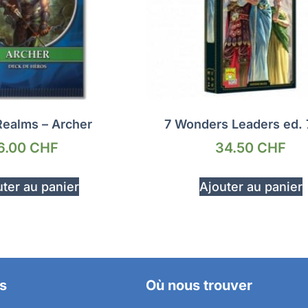
Realms – Archer
7 Wonders Leaders ed. 
6.00
CHF
34.50
CHF
ter au panier
Ajouter au panier
s
Où nous trouver