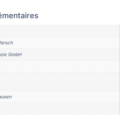
émentaires
Warsch
iele GmbH
ausen