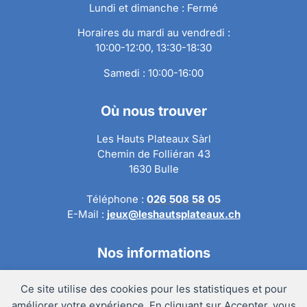
Lundi et dimanche : Fermé
Horaires du mardi au vendredi :
10:00-12:00, 13:30-18:30
Samedi : 10:00-16:00
Où nous trouver
Les Hauts Plateaux Sàrl
Chemin de Folliéran 43
1630 Bulle
Téléphone :
026 508 58 05
E-Mail :
jeux@leshautsplateaux.ch
Nos informations
Conditions générales de ventes
Ce site utilise des cookies pour les statistiques et pour
Politique de confidentialité
améliorer votre expérience. En cliquant sur Accepter, vous