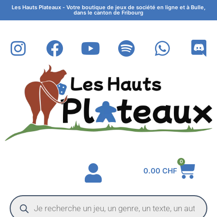
Les Hauts Plateaux - Votre boutique de jeux de société en ligne et à Bulle,
dans le canton de Fribourg
0
0.00
CHF