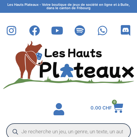
Les Hauts Plateaux - Votre boutique de jeux de société en ligne et à Bulle,
dans le canton de Fribourg
0
0.00
CHF