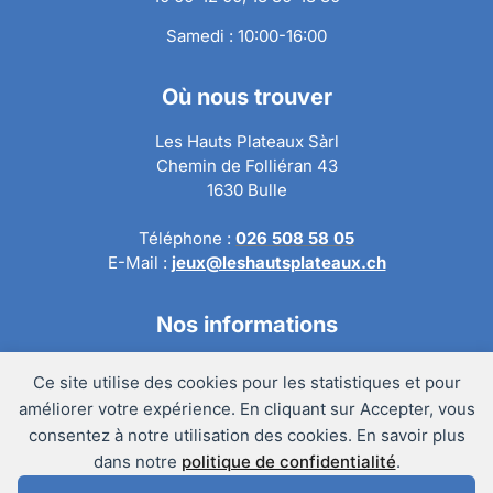
Samedi : 10:00-16:00
Où nous trouver
Les Hauts Plateaux Sàrl
Chemin de Folliéran 43
1630 Bulle
Téléphone :
026 508 58 05
E-Mail :
jeux@leshautsplateaux.ch
Nos informations
Conditions générales de ventes
Ce site utilise des cookies pour les statistiques et pour
Politique de confidentialité
améliorer votre expérience. En cliquant sur Accepter, vous
Politique de retour
consentez à notre utilisation des cookies. En savoir plus
Mentions légales
dans notre
politique de confidentialité
.