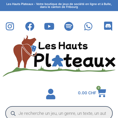
Les Hauts Plateaux - Votre boutique de jeux de société en ligne et à Bulle,
dans le canton de Fribourg
0
0.00
CHF