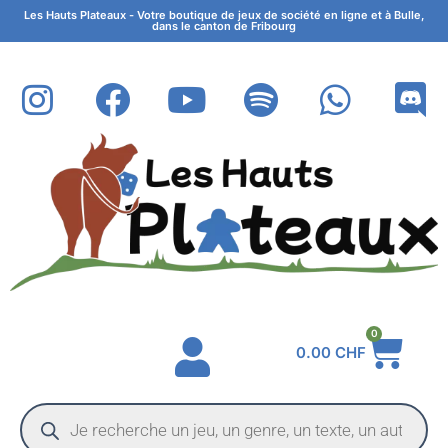
Les Hauts Plateaux - Votre boutique de jeux de société en ligne et à Bulle,
dans le canton de Fribourg
0
0.00
CHF