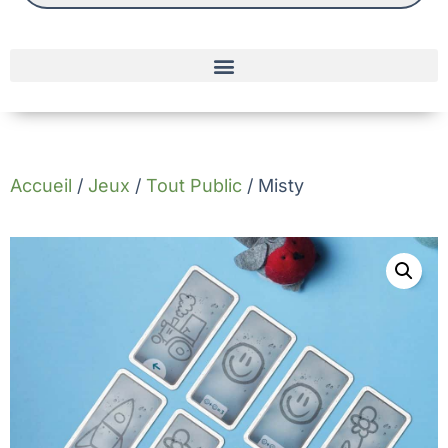
Accueil
/
Jeux
/
Tout Public
/ Misty