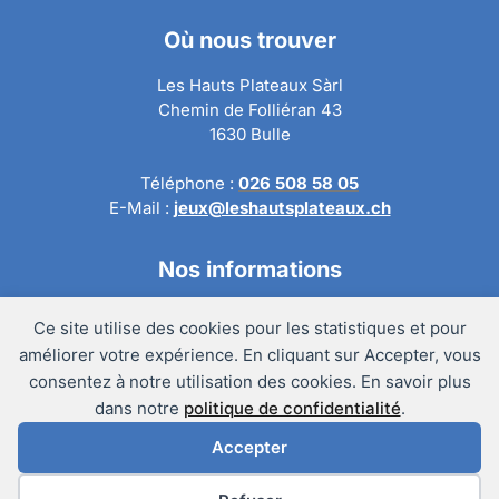
Où nous trouver
Les Hauts Plateaux Sàrl
Chemin de Folliéran 43
1630 Bulle
Téléphone :
026 508 58 05
E-Mail :
jeux@leshautsplateaux.ch
Nos informations
Conditions générales de ventes
Ce site utilise des cookies pour les statistiques et pour
Politique de confidentialité
améliorer votre expérience. En cliquant sur Accepter, vous
Politique de retour
consentez à notre utilisation des cookies. En savoir plus
Mentions légales
dans notre
politique de confidentialité
.
Accepter
@Copyright 2024 – Les Hauts Plateaux Sàrl
Préférences des cookies