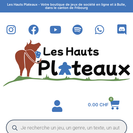
Les Hauts Plateaux - Votre boutique de jeux de société en ligne et à Bulle,
dans le canton de Fribourg
0
0.00
CHF