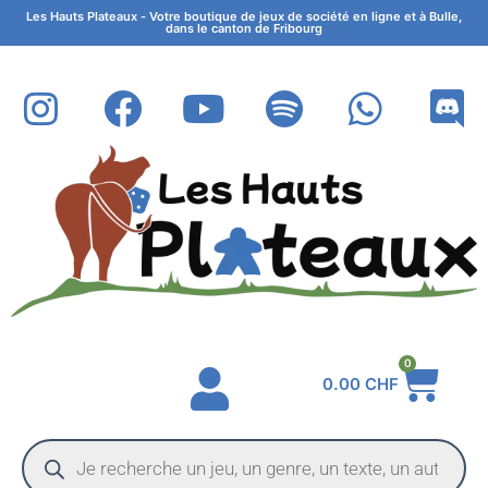
Les Hauts Plateaux - Votre boutique de jeux de société en ligne et à Bulle,
dans le canton de Fribourg
0
0.00
CHF