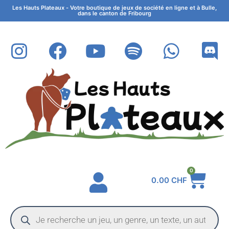
Les Hauts Plateaux - Votre boutique de jeux de société en ligne et à Bulle,
dans le canton de Fribourg
0
0.00
CHF