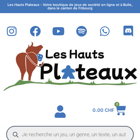
Les Hauts Plateaux - Votre boutique de jeux de société en ligne et à Bulle,
dans le canton de Fribourg
0
0.00
CHF