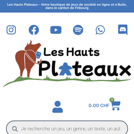
Les Hauts Plateaux - Votre boutique de jeux de société en ligne et à Bulle,
dans le canton de Fribourg
0
0.00
CHF