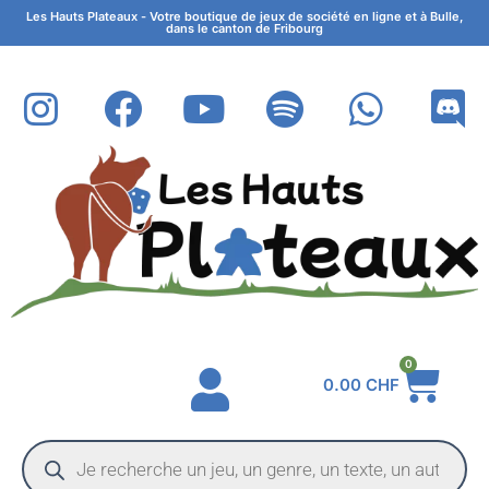
Les Hauts Plateaux - Votre boutique de jeux de société en ligne et à Bulle,
dans le canton de Fribourg
0
0.00
CHF