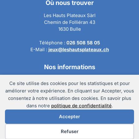
Où nous trouver
Les Hauts Plateaux Sàrl
Chemin de Folliéran 43
1630 Bulle
Téléphone :
026 508 58 05
E-Mail :
jeux@leshautsplateaux.ch
Nos informations
Conditions générales de ventes
Ce site utilise des cookies pour les statistiques et pour
Politique de confidentialité
améliorer votre expérience. En cliquant sur Accepter, vous
Politique de retour
consentez à notre utilisation des cookies. En savoir plus
Mentions légales
dans notre
politique de confidentialité
.
Accepter
@Copyright 2024 – Les Hauts Plateaux Sàrl
Préférences des cookies
Refuser