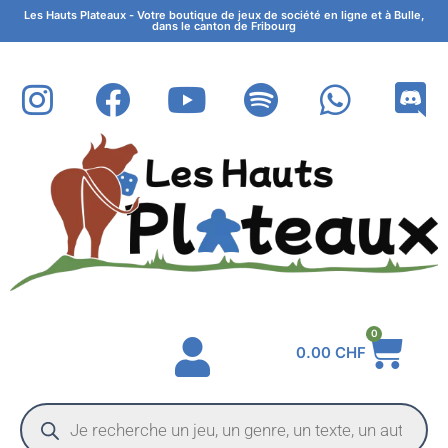
Les Hauts Plateaux - Votre boutique de jeux de société en ligne et à Bulle,
dans le canton de Fribourg
0
0.00
CHF