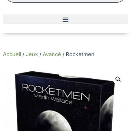
Accueil
/
Jeux
/
Avancé
/ Rocketmen