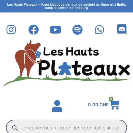
Les Hauts Plateaux - Votre boutique de jeux de société en ligne et à Bulle,
dans le canton de Fribourg
0
0.00
CHF