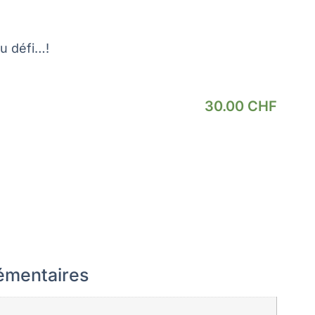
u défi…!
30.00
CHF
émentaires