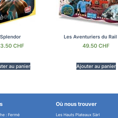
Splendor
Les Aventuriers du Rail
3.50
CHF
49.50
CHF
ter au panier
Ajouter au panier
s
Où nous trouver
he : Fermé
Les Hauts Plateaux Sàrl