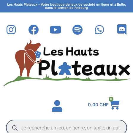
Les Hauts Plateaux - Votre boutique de jeux de société en ligne et à Bulle,
dans le canton de Fribourg
0
0.00
CHF