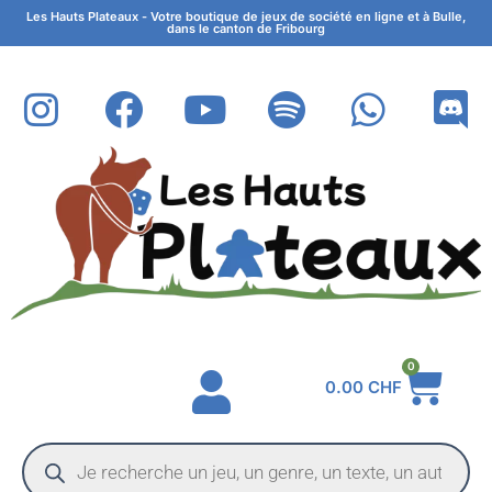
Les Hauts Plateaux - Votre boutique de jeux de société en ligne et à Bulle,
dans le canton de Fribourg
0
0.00
CHF