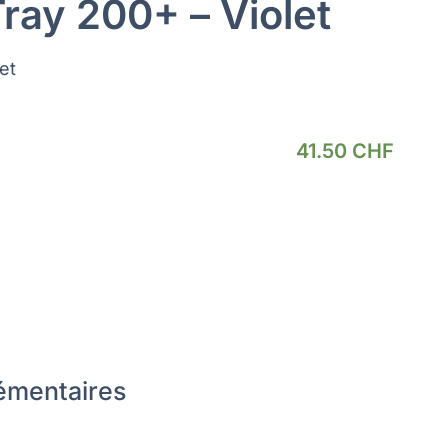
Tray 200+ – Violet
et
41.50
CHF
émentaires