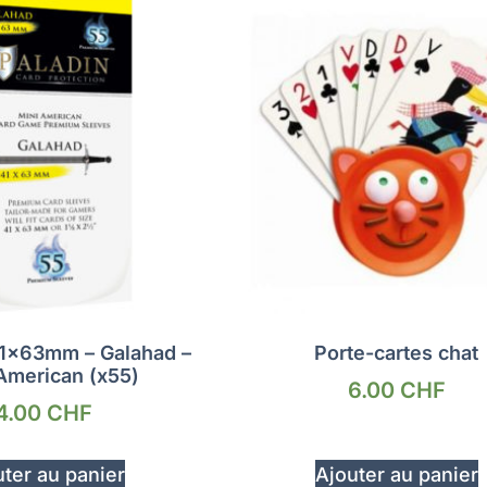
41x63mm – Galahad –
Porte-cartes chat
American (x55)
6.00
CHF
4.00
CHF
ter au panier
Ajouter au panier