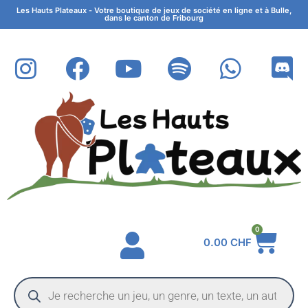
Les Hauts Plateaux - Votre boutique de jeux de société en ligne et à Bulle,
dans le canton de Fribourg
0
0.00
CHF