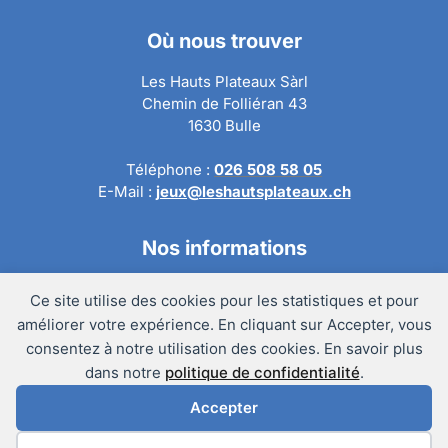
Où nous trouver
Les Hauts Plateaux Sàrl
Chemin de Folliéran 43
1630 Bulle
Téléphone :
026 508 58 05
E-Mail :
jeux@leshautsplateaux.ch
Nos informations
Conditions générales de ventes
Ce site utilise des cookies pour les statistiques et pour
Politique de confidentialité
améliorer votre expérience. En cliquant sur Accepter, vous
Politique de retour
consentez à notre utilisation des cookies. En savoir plus
Mentions légales
dans notre
politique de confidentialité
.
Accepter
@Copyright 2024 – Les Hauts Plateaux Sàrl