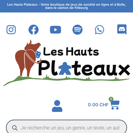
Les Hauts Plateaux - Votre boutique de jeux de société en ligne et à Bulle,
dans le canton de Fribourg
0
0.00
CHF