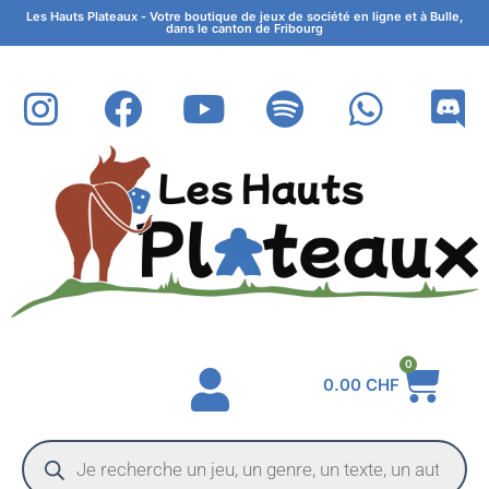
Les Hauts Plateaux - Votre boutique de jeux de société en ligne et à Bulle,
dans le canton de Fribourg
0
0.00
CHF