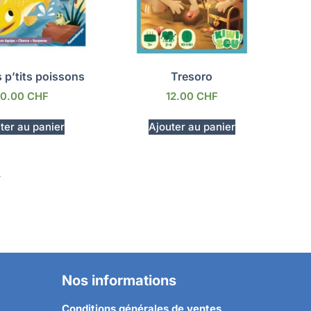
s p’tits poissons
Tresoro
0.00
CHF
12.00
CHF
ter au panier
Ajouter au panier
→
Nos informations
Conditions générales de ventes