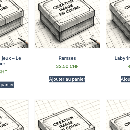
 jeux – Le
Ramses
Labyri
ier
32.50
CHF
CHF
Ajouter au panier
Ajou
 panier