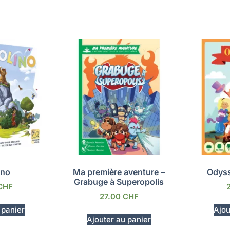
ino
Ma première aventure –
Odyss
Grabuge à Superopolis
CHF
27.00
CHF
 panier
Ajou
Ajouter au panier