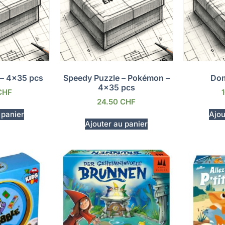
 – 4×35 pcs
Speedy Puzzle – Pokémon –
Dom
4×35 pcs
CHF
24.50
CHF
 panier
Ajou
Ajouter au panier