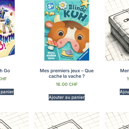
th Go
Mes premiers jeux – Que
Mem
cache la vache ?
CHF
16.00
CHF
 panier
Ajou
Ajouter au panier