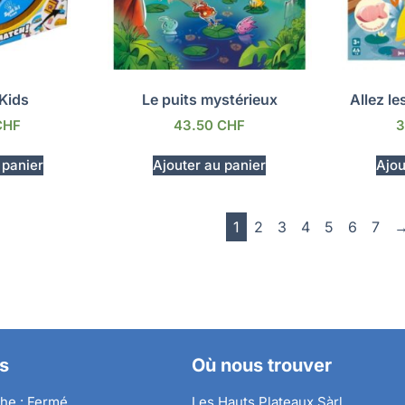
Kids
Le puits mystérieux
Allez le
CHF
43.50
CHF
3
 panier
Ajouter au panier
Ajou
1
2
3
4
5
6
7
s
Où nous trouver
he : Fermé
Les Hauts Plateaux Sàrl