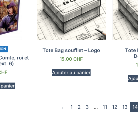
ION
Tote Bag soufflet – Logo
Tote 
D
omte, roi et
15.00
CHF
ext. 6)
CHF
Ajouter au panier
Ajou
 panier
←
1
2
3
…
11
12
13
14