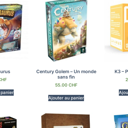
aurus
Century Golem – Un monde
K3 – P
sans fin
CHF
55.00
CHF
 panier
Ajou
Ajouter au panier