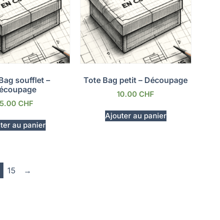
Bag soufflet –
Tote Bag petit – Découpage
écoupage
10.00
CHF
15.00
CHF
Ajouter au panier
ter au panier
15
→