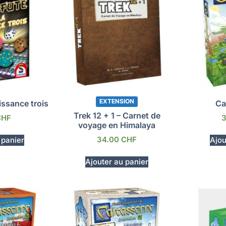
EXTENSION
uissance trois
Ca
Trek 12 + 1 – Carnet de
CHF
voyage en Himalaya
34.00
CHF
 panier
Ajou
Ajouter au panier