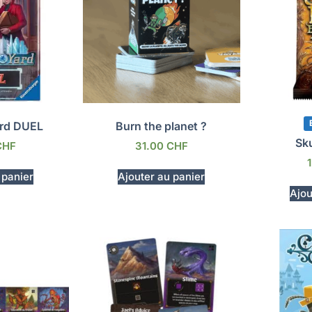
ard DUEL
Burn the planet ?
Sku
CHF
31.00
CHF
 panier
Ajouter au panier
Ajou