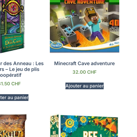
r des Anneau : Les
Minecraft Cave adventure
s – Le jeu de plis
32.00
CHF
oopératif
31.50
CHF
Ajouter au panier
ter au panier