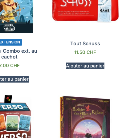
EXTENSION
Tout Schuss
 Combo ext. au
11.50
CHF
cachot
7.00
CHF
Ajouter au panier
ter au panier