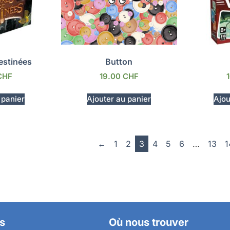
estinées
Button
CHF
19.00
CHF
 panier
Ajouter au panier
Ajou
←
1
2
3
4
5
6
…
13
1
s
Où nous trouver