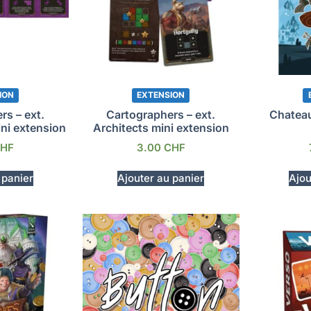
ION
EXTENSION
rs – ext.
Cartographers – ext.
Chateau
ni extension
Architects mini extension
HF
3.00
CHF
 panier
Ajouter au panier
Ajou