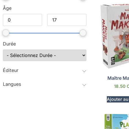
Âge
Durée
Éditeur
Maître M
Langues
18.50
Ajouter au