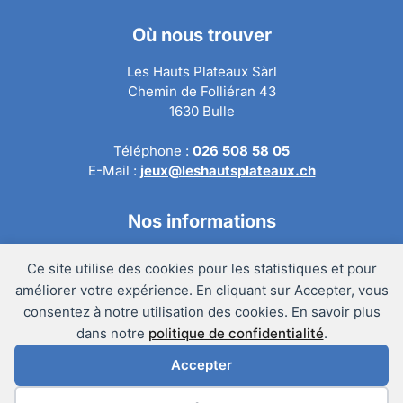
Où nous trouver
Les Hauts Plateaux Sàrl
Chemin de Folliéran 43
1630 Bulle
Téléphone :
026 508 58 05
E-Mail :
jeux@leshautsplateaux.ch
Nos informations
Conditions générales de ventes
Ce site utilise des cookies pour les statistiques et pour
Politique de confidentialité
améliorer votre expérience. En cliquant sur Accepter, vous
Politique de retour
consentez à notre utilisation des cookies. En savoir plus
Mentions légales
dans notre
politique de confidentialité
.
Accepter
@Copyright 2024 – Les Hauts Plateaux Sàrl