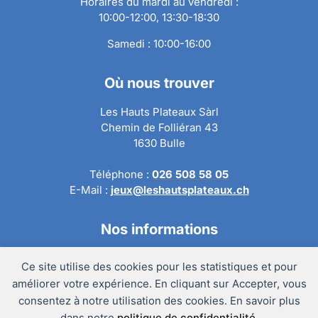
Horaires du mardi au vendredi :
10:00-12:00, 13:30-18:30
Samedi : 10:00-16:00
Où nous trouver
Les Hauts Plateaux Sàrl
Chemin de Folliéran 43
1630 Bulle
Téléphone :
026 508 58 05
E-Mail :
jeux@leshautsplateaux.ch
Nos informations
Conditions générales de ventes
Ce site utilise des cookies pour les statistiques et pour
Politique de confidentialité
améliorer votre expérience. En cliquant sur Accepter, vous
Politique de retour
consentez à notre utilisation des cookies. En savoir plus
Mentions légales
dans notre
politique de confidentialité
.