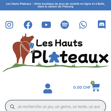
Les Hauts Plateaux - Votre boutique de jeux de société en ligne et à Bulle,
dans le canton de Fribourg
0
0.00
CHF