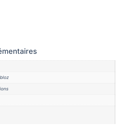
émentaires
bloz
tions