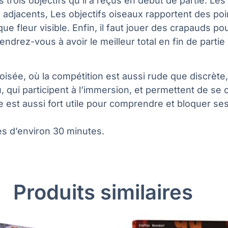
es trois objectifs qu’il a reçus en début de partie. L
djacents, Les objectifs oiseaux rapportent des poin
aque fleur visible. Enfin, il faut jouer des crapauds 
drez-vous à avoir le meilleur total en fin de partie 
boisée, où la compétition est aussi rude que discrète
u, qui participent à l’immersion, et permettent de se 
st aussi fort utile pour comprendre et bloquer ses ob
ies d’environ 30 minutes.
Produits similaires