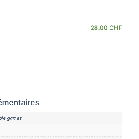
28.00
CHF
émentaires
ple games