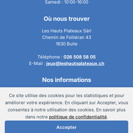
Samedi : 10:00-16:00
Où nous trouver
Les Hauts Plateaux Sàrl
Chemin de Folliéran 43
1630 Bulle
Téléphone :
026 508 58 05
E-Mail :
jeux@leshautsplateaux.ch
Nos informations
Conditions générales de ventes
Ce site utilise des cookies pour les statistiques et pour
Politique de confidentialité
améliorer votre expérience. En cliquant sur Accepter, vous
Politique de retour
consentez à notre utilisation des cookies. En savoir plus
Mentions légales
dans notre
politique de confidentialité
.
Accepter
@Copyright 2024 – Les Hauts Plateaux Sàrl