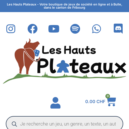
Les Hauts Plateaux - Votre boutique de jeux de société en ligne et à Bulle,
dans le canton de Fribourg
0
0.00
CHF