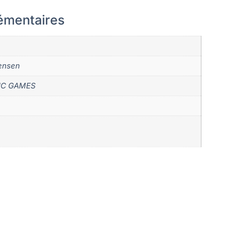
émentaires
ensen
IC GAMES