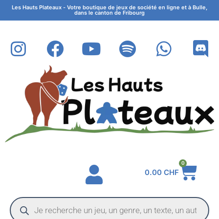
Les Hauts Plateaux - Votre boutique de jeux de société en ligne et à Bulle,
dans le canton de Fribourg
0
0.00
CHF